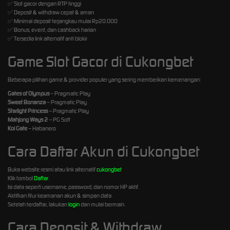
✅ Slot gacor dengan RTP tinggi
✅ Deposit & withdraw cepat & aman
✅ Minimal deposit terjangkau mulai Rp20.000
✅ Bonus, event, dan cashback harian
✅ Tersedia link alternatif anti blokir
Game Slot Gacor di Cukongbet
Beberapa pilihan game & provider populer yang sering memberikan kemenangan:
Gates of Olympus
– Pragmatic Play
Sweet Bonanza
– Pragmatic Play
Starlight Princess
– Pragmatic Play
Mahjong Ways 2
– PG Soft
Koi Gate
– Habanero
Cara Daftar Akun di Cukongbet
Buka website resmi atau link alternatif
cukongbet
Klik tombol
Daftar
.
Isi data seperti username, password, dan nomor HP aktif.
Aktifkan fitur keamanan akun & simpan data.
Setelah terdaftar, lakukan
login
dan mulai bermain.
Cara Deposit & Withdraw