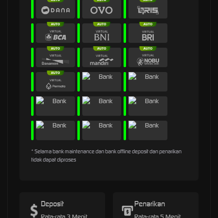
* Selama bank maintenance dan bank offline deposit dan penarikan
tidak dapat diproses
Deposit
Penarikan
Rata-rata 3 Menit
Rata-rata 5 Menit