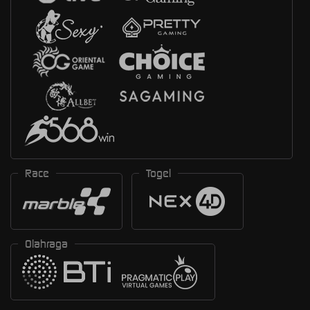
Race
Togel
Olahraga