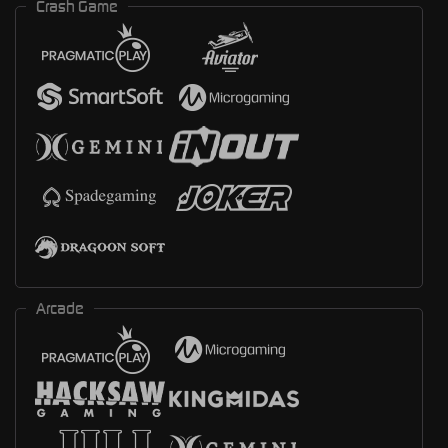
Crash Game
Arcade