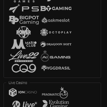
Live Casino