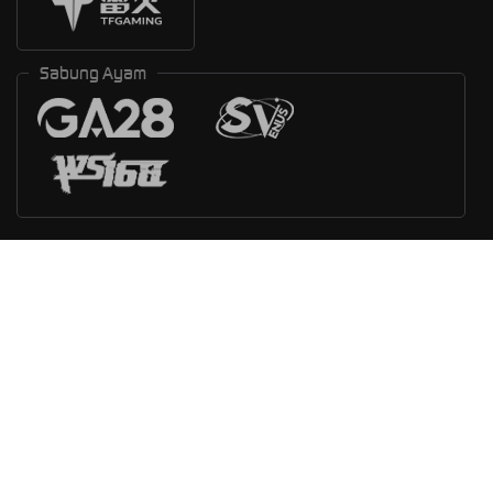
Sabung Ayam