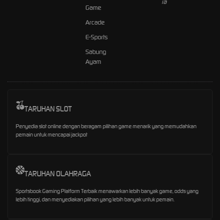
Game
Arcade
E-Sports
Sabung
Ayam
TARUHAN SLOT
Penyedia slot online dengan beragam pilihan game menarik yang memudahkan
pemain untuk mencapai jackpot
TARUHAN OLAHRAGA
Sportsbook Gaming Platform Terbaik menawarkan lebih banyak game, odds yang
lebih tinggi, dan menyediakan pilihan yang lebih banyak untuk pemain.