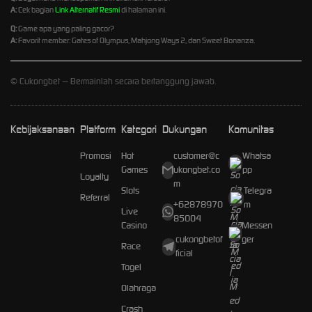
A:
Cek bagian
Link Alternatif Resmi
di halaman ini.
Q:
Game apa yang paling gacor?
A:
Favorit member: Gates of Olympus, Mahjong Ways 2, dan Sweet Bonanza.
©
Cukongbet — Bermainlah secara bertanggung jawab.
Kebijaksanaan
Platform
Kategori
Dukungan
Komunitas
Promosi
Hot
customer@c
Whatsa
Games
ukongbet.co
pp
Loyalty
m
Slots
Telegra
Referral
+62878970
m
Live
85004
Casino
Messen
cukongbetof
ger
Race
ficial
Togel
Olahraga
Crash