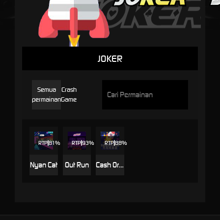
JOKER
Semua
Crash
permainan
Game
RTP
81%
RTP
93%
RTP
88%
Nyan Cat
Out Run
Cash Or Crash