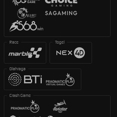
Race
Togel
Olahraga
Crash Game