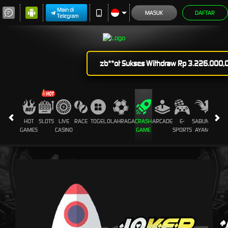
Main di
MASUK
DAFTAR
Telegram
df**xy Sukses Withdraw Rp 699.000,00
HOT
SLOTS
LIVE
RACE
TOGEL
OLAHRAGA
CRASH
ARCADE
E-
SABUNG
PROM
GAMES
CASINO
GAME
SPORTS
AYAM