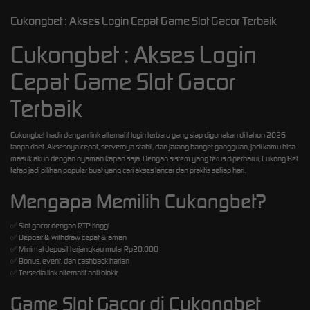
Cukongbet : Akses Login Cepat Game Slot Gacor Terbaik
Cukongbet : Akses Login
Cepat Game Slot Gacor
Terbaik
Cukongbet hadir dengan link alternatif login terbaru yang siap digunakan di tahun 2026
tanpa ribet. Aksesnya cepat, servernya stabil, dan jarang banget gangguan, jadi kamu bisa
masuk akun dengan nyaman kapan saja. Dengan sistem yang terus diperbarui, Cukong Bet
tetap jadi pilihan populer buat yang cari akses lancar dan praktis setiap hari.
Mengapa Memilih Cukongbet?
✅ Slot gacor dengan RTP tinggi
✅ Deposit & withdraw cepat & aman
✅ Minimal deposit terjangkau mulai Rp20.000
✅ Bonus, event, dan cashback harian
✅ Tersedia link alternatif anti blokir
Game Slot Gacor di Cukongbet