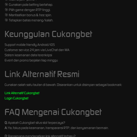
🎯 Gunakan pola betting bertahap.
🎯 Pilih game dengan RTP tinggi.
🎯 Manfaatkan bonus & free spin.
🎯 Tetapkan batas menang/kalah.
Keunggulan Cukongbet
Support mobile friendly Android/iOS
Customer service 24 jam via LiveChat dan WA
Sistem keamanan data terenkripsi
Event dan promo berjalan tiap minggu
Link Alternatif Resmi
Gunakan salah satu tautan di bawah. Disarankan untuk disimpan sebagai bookmark:
Link Alternatif Cukongbet
Login Cukongbet
FAQ Mengenai Cukongbet
Q:
Apakah Cukongbet situs slot terpercaya?
A:
Ya, fokus pada keamanan, transparansi RTP, dan kenyamanan bermain.
Q:
Bagaimana mendapatkan link alternatif terbaru?