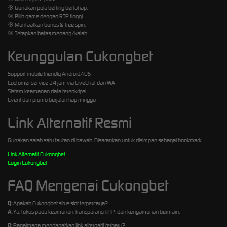
🎯 Gunakan pola betting bertahap.
🎯 Pilih game dengan RTP tinggi.
🎯 Manfaatkan bonus & free spin.
🎯 Tetapkan batas menang/kalah.
Keunggulan Cukongbet
Support mobile friendly Android/iOS
Customer service 24 jam via LiveChat dan WA
Sistem keamanan data terenkripsi
Event dan promo berjalan tiap minggu
Link Alternatif Resmi
Gunakan salah satu tautan di bawah. Disarankan untuk disimpan sebagai bookmark:
Link Alternatif Cukongbet
Login Cukongbet
FAQ Mengenai Cukongbet
Q:
Apakah Cukongbet situs slot terpercaya?
A:
Ya, fokus pada keamanan, transparansi RTP, dan kenyamanan bermain.
Q:
Bagaimana mendapatkan link alternatif terbaru?