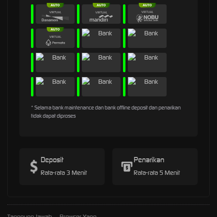
* Selama bank maintenance dan bank offline deposit dan penarikan
tidak dapat diproses
Deposit
Penarikan
Rata-rata 3 Menit
Rata-rata 5 Menit
Tanggung Jawab
Browser Yang