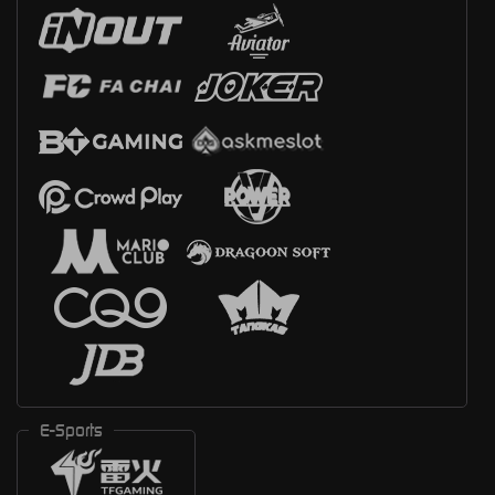
E-Sports