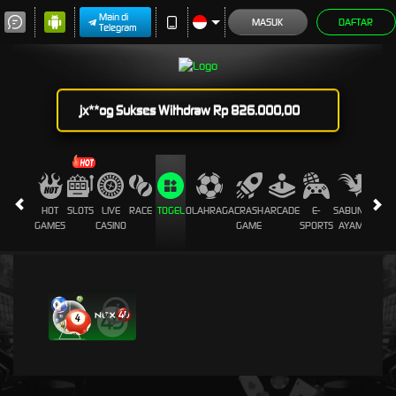
Main di
MASUK
DAFTAR
Telegram
xz**yf Sukses Withdraw Rp 3.655.000,00
HOT
SLOTS
LIVE
RACE
TOGEL
OLAHRAGA
CRASH
ARCADE
E-
SABUNG
PROM
GAMES
CASINO
GAME
SPORTS
AYAM
i