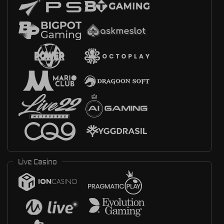
Live Casino