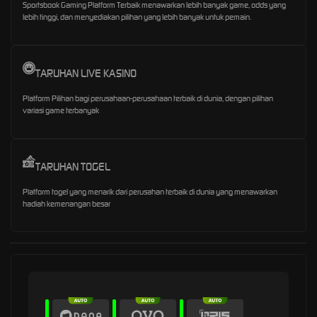
Sportsbook Gaming Platform Terbaik menawarkan lebih banyak game, odds yang
lebih tinggi, dan menyediakan pilihan yang lebih banyak untuk pemain.
TARUHAN LIVE KASINO
Platform Pilihan bagi perusahaan-perusahaan terbaik di dunia, dengan pilihan
variasi game terbanyak
TARUHAN TOGEL
Platform togel yang menarik dari perusahan terbaik di dunia yang menawarkan
hadiah kemenangan besar