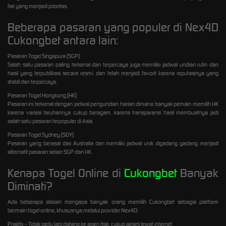
fair yang menjadi prioritas.
Beberapa pasaran yang populer di Nex4D
Cukongbet antara lain:
Pasaran Togel Singapura (SGP)
Salah satu pasaran paling terkenal dan terpercaya juga memiliki jadwal undian rutin dan
hasil yang terpublikasi secara resmi. dan telah menjadi favorit karena reputasinya yang
stabil dan terpercaya.
Pasaran Togel Hongkong (HK)
Pasaran ini terkenal dengan jadwal pengundian harian dimana banyak pemain memilih HK
karena variasi taruhannya cukup beragam. karena transparansi hasil membuatnya jadi
salah satu pasaran terpopuler di Asia.
Pasaran Togel Sydney (SDY)
Pasaran yang berasal dari Australia dan memiliki jadwal unik digadang gadang menjadi
alternatif pasaran selain SGP dan HK.
Kenapa Togel Online di
Cukongbet
Banyak
Diminati?
Ada beberapa alasan mengapa banyak orang memilih Cukongbet sebagai platform
bermain togel online, khususnya melalui provider Nex4D:
Praktis – Tidak perlu lagi datang ke agen fisik, cukup akses lewat internet.