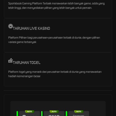
Sportsbook Gaming Platform Terbaik menawarkan lebih banyak game, odds yang
lebih tinggi, dan menyediakan pilihan yang lebih banyak untuk pemain.
TARUHAN LIVE KASINO
Platform Pilihan bagi perusahaan-perusahaan terbaik di dunia, dengan pilihan
variasi game terbanyak
TARUHAN TOGEL
Platform togel yang menarik dari perusahan terbaik di dunia yang menawarkan
hadiah kemenangan besar