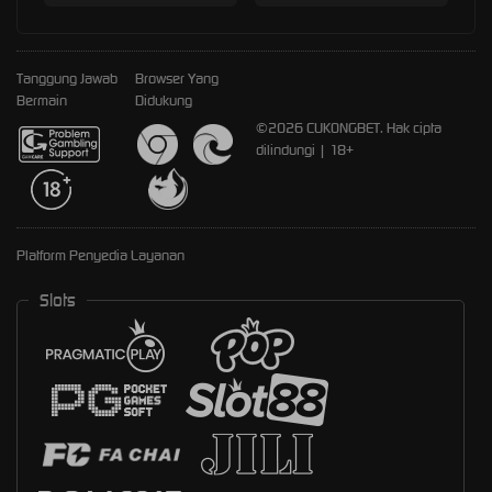
Tanggung Jawab
Browser Yang
Bermain
Didukung
©2026 CUKONGBET. Hak cipta
dilindungi | 18+
Platform Penyedia Layanan
Slots