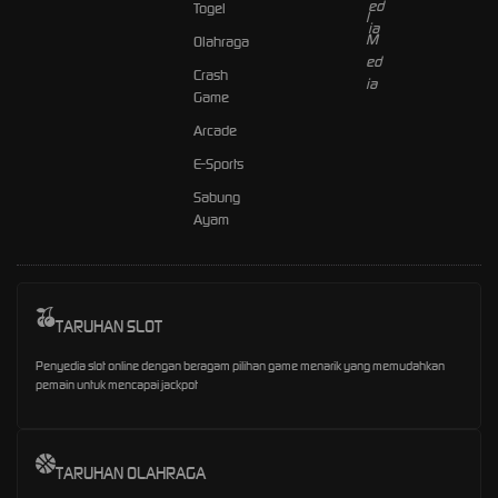
Togel
Olahraga
Crash
Game
Arcade
E-Sports
Sabung
Ayam
TARUHAN SLOT
Penyedia slot online dengan beragam pilihan game menarik yang memudahkan
pemain untuk mencapai jackpot
TARUHAN OLAHRAGA