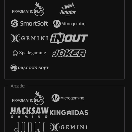
Arcade