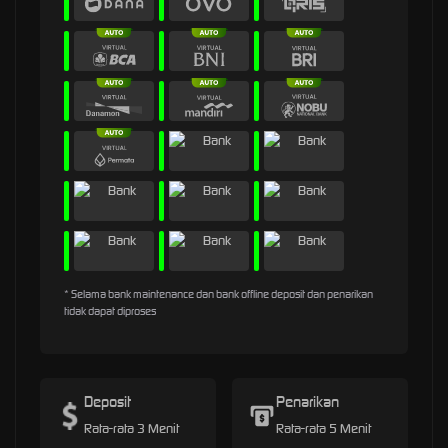
* Selama bank maintenance dan bank offline deposit dan penarikan
tidak dapat diproses
Deposit
Penarikan
Rata-rata 3 Menit
Rata-rata 5 Menit