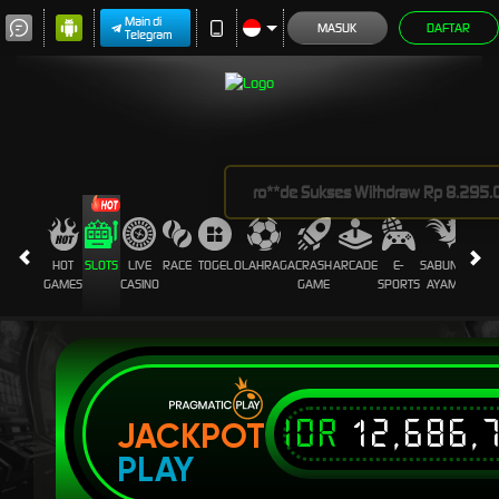
Main di
MASUK
DAFTAR
Telegram
ro**de Sukses Withdraw Rp 8.295
HOT
SLOTS
LIVE
RACE
TOGEL
OLAHRAGA
CRASH
ARCADE
E-
SABUNG
PROM
GAMES
CASINO
GAME
SPORTS
AYAM
IDR
12,686,
JACKPOT
PLAY