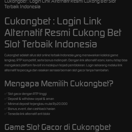
Cukongbet : Login Link Alternatif Resmi Cukong Bet Slot
Terbaik Indonesia
Cukongbet : Login Link
Alternatif Resmi Cukong Bet
Slot Terbaik Indonesia
Cukongbet adalah situs slot online terbaik Indonesia yang menawarkan koleksi game
lengkap, RTP kompetitif, serta bonus melimpah. Dengan link alternatif resmi, kamu tetap bisa
mengakses platform favorit ini meskipun terjadi pemblokiran. Login sekarang melalui link
alternatif terpercaya dan rasakan sensasi bermain slot gacor tanpa hambatan.
Mengapa Memilih Cukongbet?
✅ Slot gacor dengan RTP tinggi
✅ Deposit & withdraw cepat & aman
✅ Minimal deposit terjangkau mulai Rp20.000
✅ Bonus, event, dan cashback harian
✅ Tersedia link alternatif anti blokir
Game Slot Gacor di Cukongbet