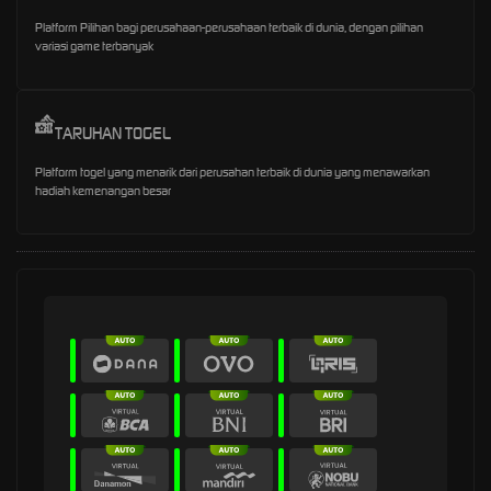
Platform Pilihan bagi perusahaan-perusahaan terbaik di dunia, dengan pilihan
variasi game terbanyak
TARUHAN TOGEL
Platform togel yang menarik dari perusahan terbaik di dunia yang menawarkan
hadiah kemenangan besar