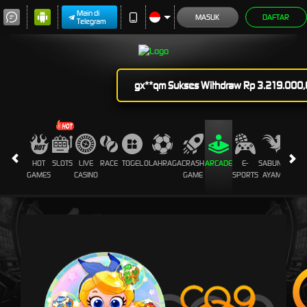
Main di
MASUK
DAFTAR
Telegram
ua**op Sukses Withdraw Rp 3.782.000
HOT
SLOTS
LIVE
RACE
TOGEL
OLAHRAGA
CRASH
ARCADE
E-
SABUNG
PROM
GAMES
CASINO
GAME
SPORTS
AYAM