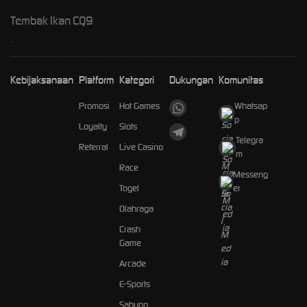
Tembak Ikan CQ9
.
Kebijaksanaan
Platform
Kategori
Dukungan
Komunitas
Promosi
Hot Games
Whatsap
p
Loyalty
Slots
Telegra
Referral
Live Casino
m
Race
Messeng
Togel
er
Olahraga
Crash
Game
Arcade
E-Sports
Sabung