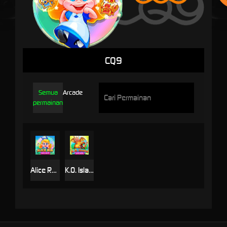
CQ9
Semua
Arcade
permainan
Alice Run
K.O. Island