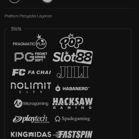
Platform Penyedia Layanan
Slots