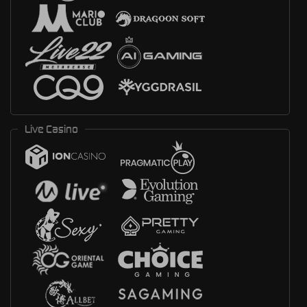
Live Casino