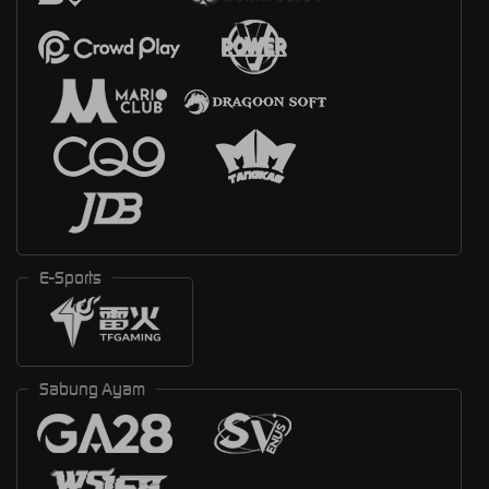
E-Sports
Sabung Ayam