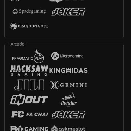
Arcade