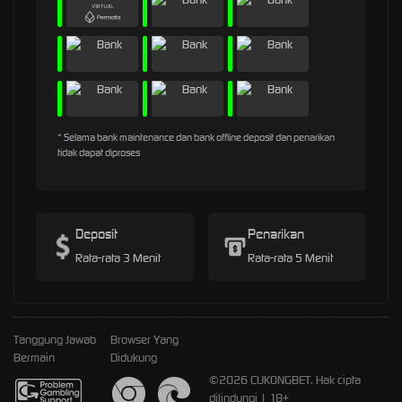
* Selama bank maintenance dan bank offline deposit dan penarikan
tidak dapat diproses
Deposit
Penarikan
Rata-rata 3 Menit
Rata-rata 5 Menit
Tanggung Jawab
Browser Yang
Bermain
Didukung
©2026 CUKONGBET. Hak cipta
dilindungi | 18+