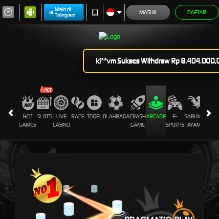
Main di
MASUK
DAFTAR
Telegram
zp**vy Sukses Withdraw Rp 4.311.000,
HOT
SLOTS
LIVE
RACE
TOGEL
OLAHRAGA
CRASH
ARCADE
E-
SABUNG
PROM
GAMES
CASINO
GAME
SPORTS
AYAM