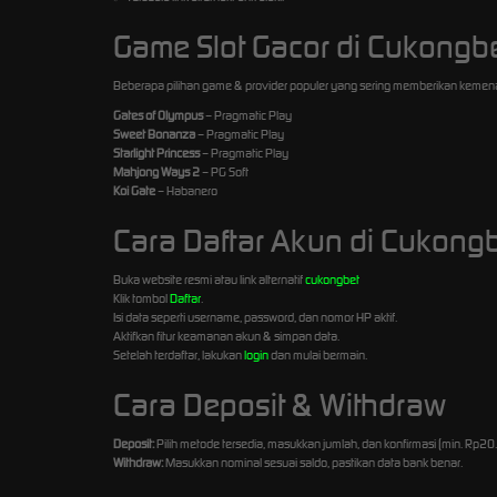
Game Slot Gacor di Cukongb
Beberapa pilihan game & provider populer yang sering memberikan kemen
Gates of Olympus
– Pragmatic Play
Sweet Bonanza
– Pragmatic Play
Starlight Princess
– Pragmatic Play
Mahjong Ways 2
– PG Soft
Koi Gate
– Habanero
Cara Daftar Akun di Cukong
Buka website resmi atau link alternatif
cukongbet
Klik tombol
Daftar
.
Isi data seperti username, password, dan nomor HP aktif.
Aktifkan fitur keamanan akun & simpan data.
Setelah terdaftar, lakukan
login
dan mulai bermain.
Cara Deposit & Withdraw
Deposit:
Pilih metode tersedia, masukkan jumlah, dan konfirmasi (min. Rp20
Withdraw:
Masukkan nominal sesuai saldo, pastikan data bank benar.