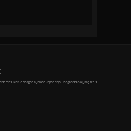
k
kamu bisa masuk akun dengan nyaman kapan saja. Dengan sistem yang terus