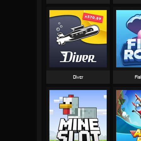
Diver
Fi