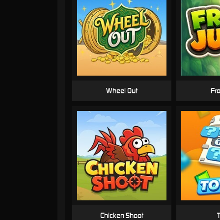
Wheel Out
Fr
Chicken Shoot