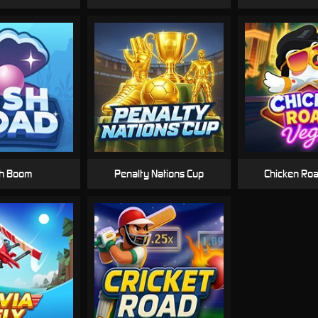
sh Boom
Penalty Nations Cup
Chicken Ro