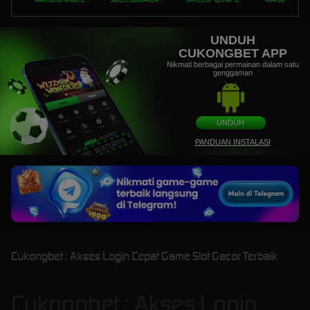
UNDUH
CUKONGBET APP
Nikmati berbagai permainan dalam satu
genggaman
UNDUH
PANDUAN INSTALASI
Cukongbet : Akses Login Cepat Game Slot Gacor Terbaik
Cukongbet : Akses Login