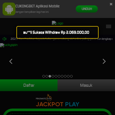
×
CUKONGBET Aplikasi Mobile
UNDUH
Jangan tampilkan lagi hari ini
au**li Sukses Withdraw Rp 2.069.000,00
r ditahun 2025. Kami hadirkan kepada kalian game cukong slot online paling gacor dan lengkap de
Daftar
Masuk
JACKPOT
PLAY