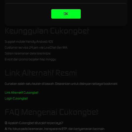
🎯 Pilih game dengan RTP tinggi.
🎯 Manfaatkan bonus & free spin.
OK
🎯 Tetapkan batas menang/kalah.
Keunggulan Cukongbet
Support mobile friendly Android/iOS
Customer service 24 jam via LiveChat dan WA
Sistem keamanan data terenkripsi
Event dan promo berjalan tiap minggu
Link Alternatif Resmi
Gunakan salah satu tautan di bawah. Disarankan untuk disimpan sebagai bookmark:
Link Alternatif Cukongbet
Login Cukongbet
FAQ Mengenai Cukongbet
Q:
Apakah Cukongbet situs slot terpercaya?
A:
Ya, fokus pada keamanan, transparansi RTP, dan kenyamanan bermain.