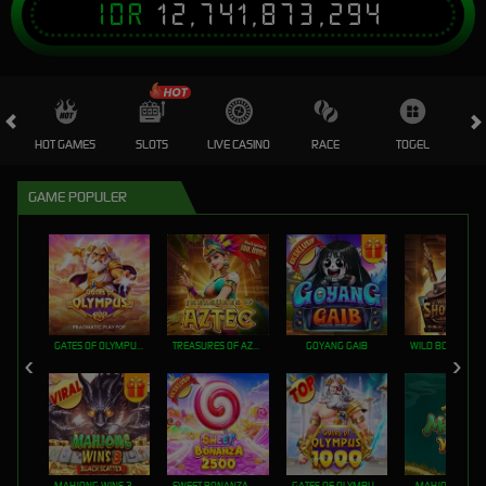
IDR
12,741,873,294
HOT GAMES
SLOTS
LIVE CASINO
RACE
TOGEL
OL
GAME POPULER
GATES OF OLYMPUS POP
TREASURES OF AZTEC
GOYANG GAIB
MAHJONG WINS 3 – BLACK SCATTER
SWEET BONANZA 2500
GATES OF OLYMPUS 1000
MAHJONG WAYS