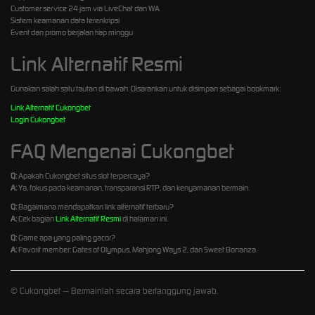
Customer service 24 jam via LiveChat dan WA
Sistem keamanan data terenkripsi
Event dan promo berjalan tiap minggu
Link Alternatif Resmi
Gunakan salah satu tautan di bawah. Disarankan untuk disimpan sebagai bookmark:
Link Alternatif Cukongbet
Login Cukongbet
FAQ Mengenai Cukongbet
Q:
Apakah Cukongbet situs slot terpercaya?
A:
Ya, fokus pada keamanan, transparansi RTP, dan kenyamanan bermain.
Q:
Bagaimana mendapatkan link alternatif terbaru?
A:
Cek bagian
Link Alternatif Resmi
di halaman ini.
Q:
Game apa yang paling gacor?
A:
Favorit member: Gates of Olympus, Mahjong Ways 2, dan Sweet Bonanza.
©
Cukongbet — Bermainlah secara bertanggung jawab.