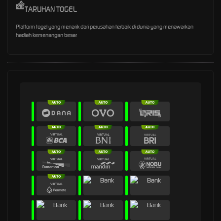
TARUHAN TOGEL
Platform togel yang menarik dari perusahan terbaik di dunia yang menawarkan
hadiah kemenangan besar