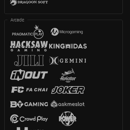
Arcade