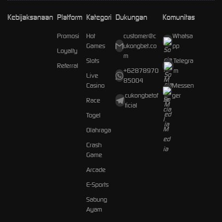
Kebijaksanaan
Platform
Kategori
Dukungan
Komunitas
Promosi
Hot
customer@c
Whatsa
Games
ukongbet.co
pp
Loyalty
m
Slots
Telegra
Referral
+62878970
m
Live
85004
Casino
Messen
cukongbetof
ger
Race
ficial
Togel
Olahraga
Crash
Game
Arcade
E-Sports
Sabung
Ayam