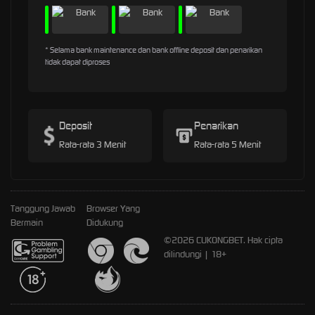
* Selama bank maintenance dan bank offline deposit dan penarikan
tidak dapat diproses
Deposit
Penarikan
Rata-rata 3 Menit
Rata-rata 5 Menit
Tanggung Jawab
Browser Yang
Bermain
Didukung
©2026 CUKONGBET. Hak cipta
dilindungi | 18+