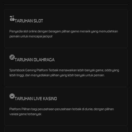
TARUHAN SLOT
Penyedia slot online dengan beragam pilihan game menarik yang memudahkan
pemain untuk mencapai jackpot
TARUHAN OLAHRAGA
Sportsbook Gaming Platform Terbaik menawarkan lebih banyak game, odds yang
lebih tinggi, dan menyediakan pilihan yang lebih banyak untuk pemain.
TARUHAN LIVE KASINO
Platform Pilihan bagi perusahaan-perusahaan terbaik di dunia, dengan pilihan
variasi game terbanyak