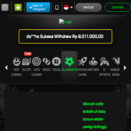
Main di
MASUK
DAFTAR
Telegram
sc**ft Sukses Withdraw Rp 7.223.000,00
HOT
SLOTS
LIVE
RACE
TOGEL
OLAHRAGA
CRASH
ARCADE
E-
SABUNG
PROM
GAMES
CASINO
GAME
SPORTS
AYAM
Nikmati odds
terbaik di Asia,
bonus ekstra
parlay tertinggi,