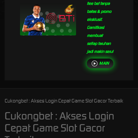
free bet tanpa
batas & promo
eksklusif.
Gamifikasi
membuat
setiap taruhan
jadi makin seru!
MAIN
Cukongbet : Akses Login Cepat Game Slot Gacor Terbaik
Cukongbet : Akses Login
Cepat Game Slot Gacor