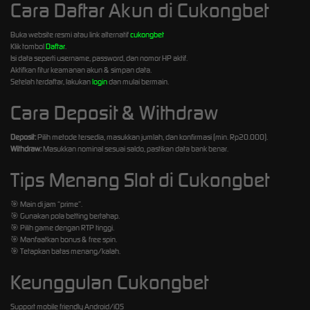
Cara Daftar Akun di Cukongbet
Buka website resmi atau link alternatif
cukongbet
Klik tombol
Daftar
.
Isi data seperti username, password, dan nomor HP aktif.
Aktifkan fitur keamanan akun & simpan data.
Setelah terdaftar, lakukan
login
dan mulai bermain.
Cara Deposit & Withdraw
Deposit:
Pilih metode tersedia, masukkan jumlah, dan konfirmasi (min. Rp20.000).
Withdraw:
Masukkan nominal sesuai saldo, pastikan data bank benar.
Tips Menang Slot di Cukongbet
🎯 Main di jam “prime”.
🎯 Gunakan pola betting bertahap.
🎯 Pilih game dengan RTP tinggi.
🎯 Manfaatkan bonus & free spin.
🎯 Tetapkan batas menang/kalah.
Keunggulan Cukongbet
Support mobile friendly Android/iOS