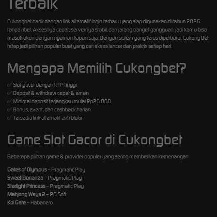
Terbaik
Cukongbet hadir dengan link alternatif login terbaru yang siap digunakan di tahun 2026
tanpa ribet. Aksesnya cepat, servernya stabil, dan jarang banget gangguan, jadi kamu bisa
masuk akun dengan nyaman kapan saja. Dengan sistem yang terus diperbarui, Cukong Bet
tetap jadi pilihan populer buat yang cari akses lancar dan praktis setiap hari.
Mengapa Memilih Cukongbet?
✅ Slot gacor dengan RTP tinggi
✅ Deposit & withdraw cepat & aman
✅ Minimal deposit terjangkau mulai Rp20.000
✅ Bonus, event, dan cashback harian
✅ Tersedia link alternatif anti blokir
Game Slot Gacor di Cukongbet
Beberapa pilihan game & provider populer yang sering memberikan kemenangan:
Gates of Olympus
– Pragmatic Play
Sweet Bonanza
– Pragmatic Play
Starlight Princess
– Pragmatic Play
Mahjong Ways 2
– PG Soft
Koi Gate
– Habanero