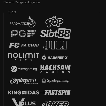
Platform Penyedia Layanan
Slots