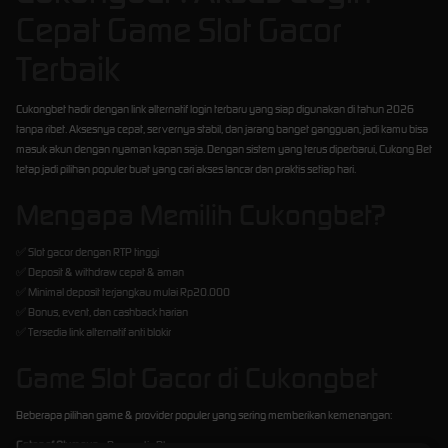
Cepat Game Slot Gacor
Terbaik
Cukongbet hadir dengan link alternatif login terbaru yang siap digunakan di tahun 2026
tanpa ribet. Aksesnya cepat, servernya stabil, dan jarang banget gangguan, jadi kamu bisa
masuk akun dengan nyaman kapan saja. Dengan sistem yang terus diperbarui, Cukong Bet
tetap jadi pilihan populer buat yang cari akses lancar dan praktis setiap hari.
Mengapa Memilih Cukongbet?
✅ Slot gacor dengan RTP tinggi
✅ Deposit & withdraw cepat & aman
✅ Minimal deposit terjangkau mulai Rp20.000
✅ Bonus, event, dan cashback harian
✅ Tersedia link alternatif anti blokir
Game Slot Gacor di Cukongbet
Beberapa pilihan game & provider populer yang sering memberikan kemenangan:
Gates of Olympus
– Pragmatic Play