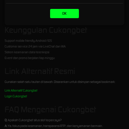
🎯 Pilih game dengan RTP tinggi.
🎯 Manfaatkan bonus & free spin.
OK
🎯 Tetapkan batas menang/kalah.
Keunggulan Cukongbet
Support mobile friendly Android/iOS
Customer service 24 jam via LiveChat dan WA
Sistem keamanan data terenkripsi
Event dan promo berjalan tiap minggu
Link Alternatif Resmi
Gunakan salah satu tautan di bawah. Disarankan untuk disimpan sebagai bookmark:
Link Alternatif Cukongbet
Login Cukongbet
FAQ Mengenai Cukongbet
Q:
Apakah Cukongbet situs slot terpercaya?
A:
Ya, fokus pada keamanan, transparansi RTP, dan kenyamanan bermain.