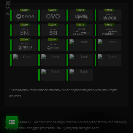
* Selama bank maintenance dan bank offline deposit dan penarikan tidak dapat
diproses
©2026 CUKONGBET menawarkan berbagai macam provider pilihan terbaik dan didukung
oleh Layanan Pelanggan profesional 24/7 yang siap melayani Anda.