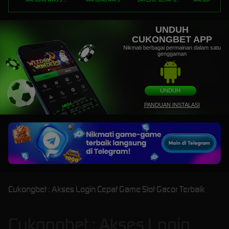
UNDUH
CUKONGBET APP
Nikmati berbagai permainan dalam satu
genggaman
UNDUH
PANDUAN INSTALASI
Cukongbet : Akses Login Cepat Game Slot Gacor Terbaik
Cukongbet : Akses Login