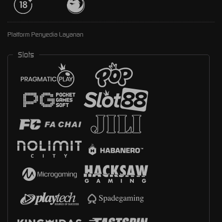
Platform Penyedia Layanan
Slots