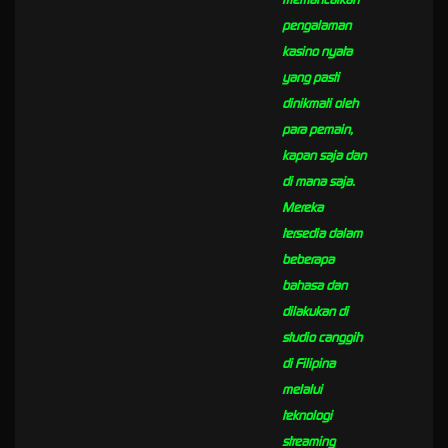
pengalaman
kasino nyata
yang pasti
dinikmati oleh
para pemain,
kapan saja dan
di mana saja.
Mereka
tersedia dalam
beberapa
bahasa dan
dilakukan di
studio canggih
di Filipina
melalui
teknologi
streaming