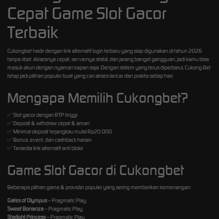
Cepat Game Slot Gacor
Terbaik
Cukongbet hadir dengan link alternatif login terbaru yang siap digunakan di tahun 2026
tanpa ribet. Aksesnya cepat, servernya stabil, dan jarang banget gangguan, jadi kamu bisa
masuk akun dengan nyaman kapan saja. Dengan sistem yang terus diperbarui, Cukong Bet
tetap jadi pilihan populer buat yang cari akses lancar dan praktis setiap hari.
Mengapa Memilih Cukongbet?
✅ Slot gacor dengan RTP tinggi
✅ Deposit & withdraw cepat & aman
✅ Minimal deposit terjangkau mulai Rp20.000
✅ Bonus, event, dan cashback harian
✅ Tersedia link alternatif anti blokir
Game Slot Gacor di Cukongbet
Beberapa pilihan game & provider populer yang sering memberikan kemenangan:
Gates of Olympus
– Pragmatic Play
Sweet Bonanza
– Pragmatic Play
Starlight Princess
– Pragmatic Play