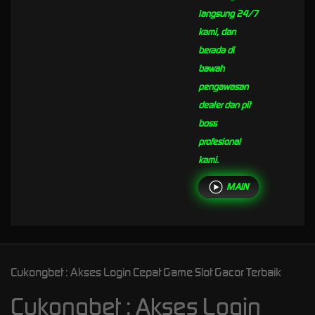
langsung 24/7
kami, dan
berada di
bawah
pengawasan
dealer dan pit
boss
profesional
kami.
MAIN
Cukongbet : Akses Login Cepat Game Slot Gacor Terbaik
Cukongbet : Akses Login