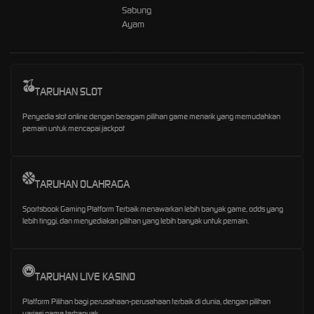
Sabung
Ayam
TARUHAN SLOT
Penyedia slot online dengan beragam pilihan game menarik yang memudahkan
pemain untuk mencapai jackpot
TARUHAN OLAHRAGA
Sportsbook Gaming Platform Terbaik menawarkan lebih banyak game, odds yang
lebih tinggi, dan menyediakan pilihan yang lebih banyak untuk pemain.
TARUHAN LIVE KASINO
Platform Pilihan bagi perusahaan-perusahaan terbaik di dunia, dengan pilihan
variasi game terbanyak