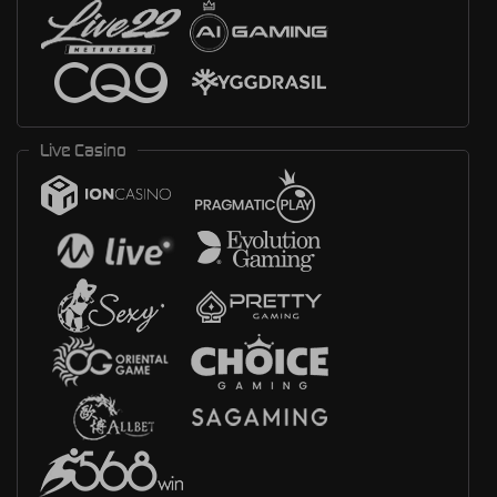
Live Casino