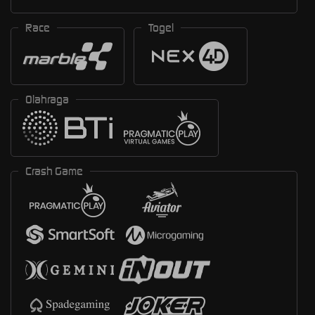
Race
Togel
Olahraga
Crash Game