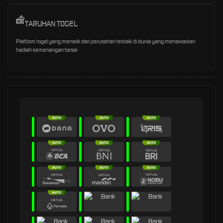
TARUHAN TOGEL
Platform togel yang menarik dari perusahan terbaik di dunia yang menawarkan
hadiah kemenangan besar