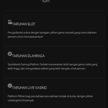
Ayam
TARUHAN SLOT
Penyedia slot online dengan beragam pilihan game menarik yang memudahkan
pemain untuk mencapai jackpot
TARUHAN OLAHRAGA
Sportsbook Gaming Platform Terbaik menawarkan lebih banyak game, odds yang
lebih tinggi, dan menyediakan pilihan yang lebih banyak untuk pemain.
TARUHAN LIVE KASINO
Platform Pilihan bagi perusahaan-perusahaan terbaik di dunia, dengan pilihan
variasi game terbanyak