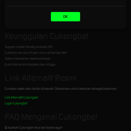
🎯 Gunakan pola betting bertahap.
🎯 Pilih game dengan RTP tinggi.
OK
🎯 Manfaatkan bonus & free spin.
🎯 Tetapkan batas menang/kalah.
Keunggulan Cukongbet
Support mobile friendly Android/iOS
Customer service 24 jam via LiveChat dan WA
Sistem keamanan data terenkripsi
Event dan promo berjalan tiap minggu
Link Alternatif Resmi
Gunakan salah satu tautan di bawah. Disarankan untuk disimpan sebagai bookmark:
Link Alternatif Cukongbet
Login Cukongbet
FAQ Mengenai Cukongbet
Q:
Apakah Cukongbet situs slot terpercaya?