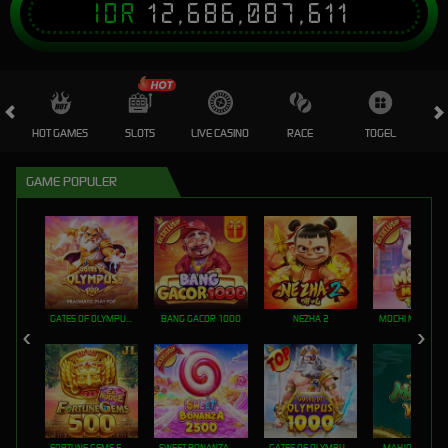
IDR
12,686,087,611
HOT GAMES
SLOTS
LIVE CASINO
RACE
TOGEL
OL
GAME POPULER
GATES OF OLYMPUS POP
BANG GACOR 1000
NEZHA 2
MOCHI MANIA 1
FORTUNE GEMS 500
SWEET BONANZA 2500
GATES OF OLYMPUS 1000
MAHJONG WAYS