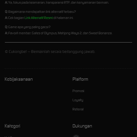
A:
Ya, fokus pada keamanan, transparansi RTP, dan kenyamanan bermain.
Q:
Bagaimana mendapatkan link alternatif terbaru?
A:
Cek bagian
Link Alternatif Resmi
di halaman ini.
Q:
Game apa yang paling gacor?
A:
Favorit member: Gates of Olympus, Mahjong Ways 2, dan Sweet Bonanza.
©
Cukongbet — Bermainlah secara bertanggung jawab.
Kebijaksanaan
Platform
Promosi
Loyalty
Referral
Kategori
Dukungan