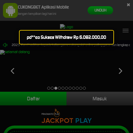
×
CUKONGBET Aplikasi Mobile
UNDUH
Jangan tampilkan lagi hari ini
pd**eo Sukses Withdraw Rp 6.082.000,00
r ditahun 2025. Kami hadirkan kepada kalian game cukong slot online paling gacor dan lengkap de
Daftar
Masuk
JACKPOT
PLAY