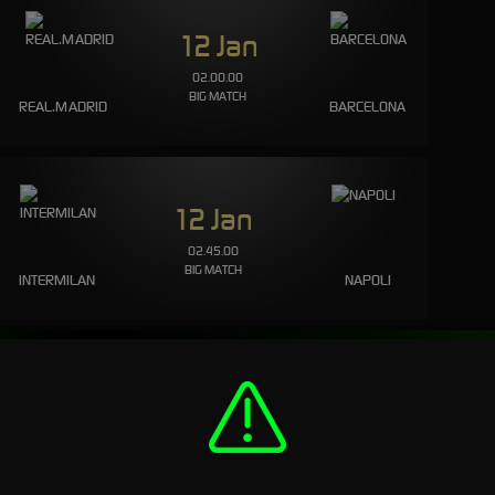
12 Jan
02.00.00
BIG MATCH
REAL.MADRID
BARCELONA
12 Jan
02.45.00
BIG MATCH
INTERMILAN
NAPOLI
UNDUH APLIK
CUKONGBET
Nikmati berbagai pe