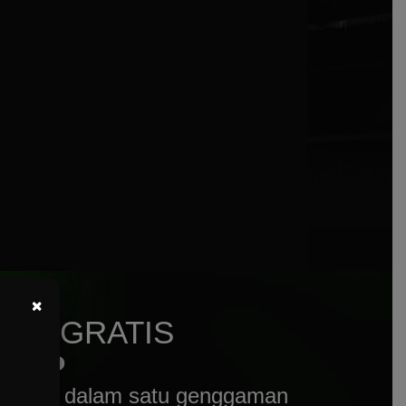
×
ASI GRATIS
 APP
rmainan dalam satu genggaman