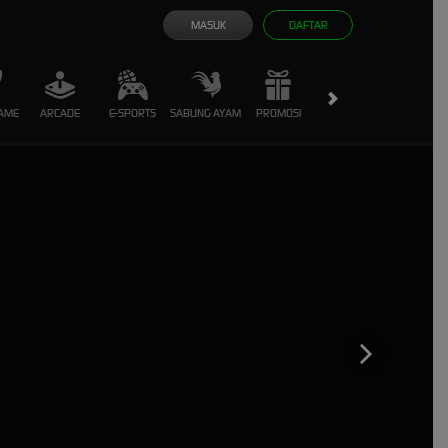
MASUK
DAFTAR
GAME
ARCADE
E-SPORTS
SABUNG AYAM
PROMOSI