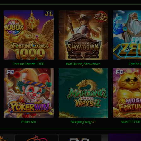
Fortune Garuda 1000
Wild Bounty Showdown
Epic Ze 
Poker Win
Mahjong Ways 2
MUSCLE FOR