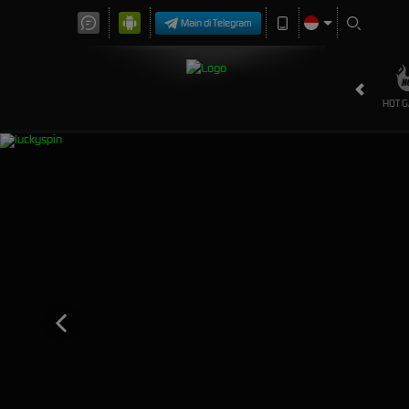
Main di Telegram
HOT 