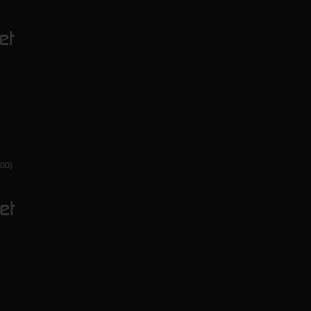
et
00).
et