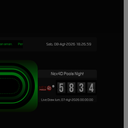
Sab, 08-Agt-2026 18.26.59
.
Pemeliharaan Terjadwal: PP Virtual Sports pada 30-Jun-2026 dari 14.59.59 sampai 30-Sep
Nex4D Pools Night
Live Draw Jum, 07-Agt-2026 00.00.00