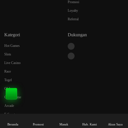
Promosi
Loyalty
Referral
Kategori
Dukungan
Hot Games
Slots
Live Casino
Race
Togel
Olahraga
Crash Game
Arcade
E-Sports
Sabung Ayam
Beranda
Promosi
Masuk
Hub. Kami
Akun Saya