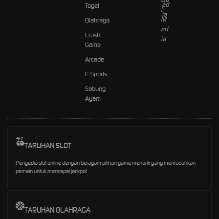
Togel
Olahraga
Crash
Game
Arcade
E-Sports
Sabung
Ayam
TARUHAN SLOT
Penyedia slot online dengan beragam pilihan game menarik yang memudahkan
pemain untuk mencapai jackpot
TARUHAN OLAHRAGA