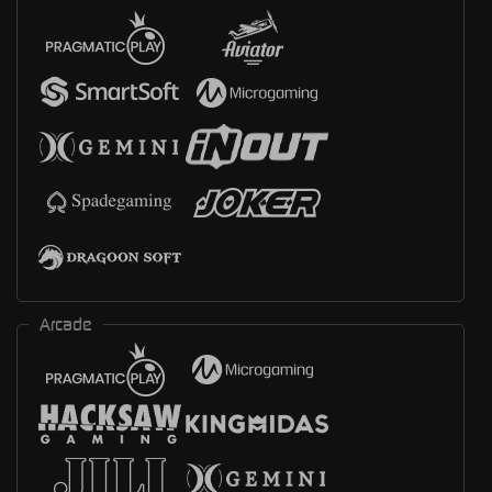
Arcade