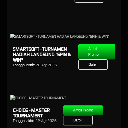
SMARTSOFT - TURNAMEN
Ambil
HADIAH LANGSUNG "SPIN &
Promo
WIN"
Detail
Tanggal akhir:
28-Agt-2026
CHOICE - MASTER
Ambil Promo
TOURNAMENT
Detail
Tanggal akhir:
12-Agt-2026