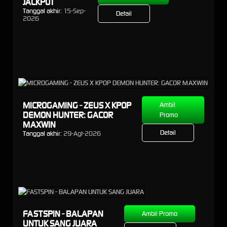
JACKPOT
Tanggal akhir:
15-Sep-
Detail
2026
MICROGAMING - ZEUS X KPOP
Ambil
DEMON HUNTER: GACOR
Promo
MAXWIN
Detail
Tanggal akhir:
29-Agt-2026
FASTSPIN - BALAPAN
Ambil Promo
UNTUK SANG JUARA