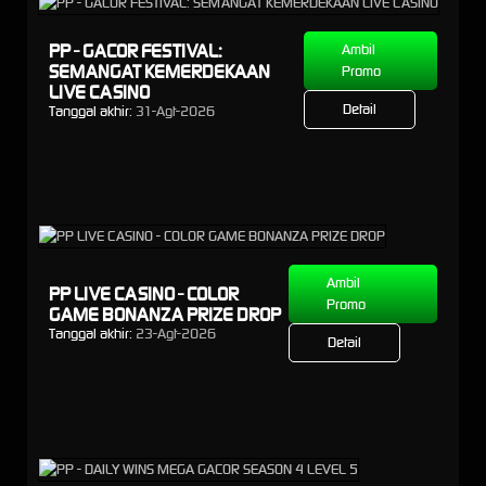
PP - GACOR FESTIVAL:
Ambil
SEMANGAT KEMERDEKAAN
Promo
LIVE CASINO
Detail
Tanggal akhir:
31-Agt-2026
Ambil
PP LIVE CASINO - COLOR
Promo
GAME BONANZA PRIZE DROP
Tanggal akhir:
23-Agt-2026
Detail