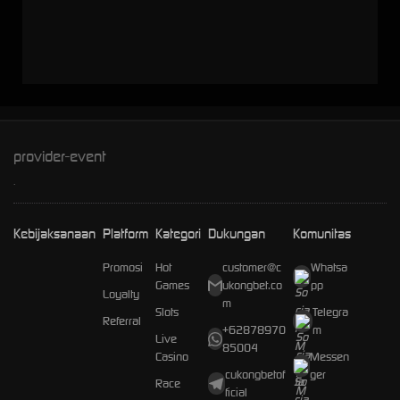
provider-event
.
Kebijaksanaan
Platform
Kategori
Dukungan
Komunitas
Promosi
Hot
customer@c
Whatsa
Games
ukongbet.co
pp
Loyalty
m
Slots
Telegra
Referral
+62878970
m
Live
85004
Casino
Messen
cukongbetof
ger
Race
ficial