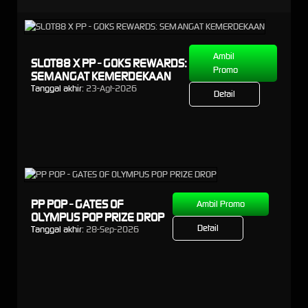
Ambil
SLOT88 X PP - GOKS REWARDS:
Promo
SEMANGAT KEMERDEKAAN
Tanggal akhir:
23-Agt-2026
Detail
PP POP - GATES OF
Ambil Promo
OLYMPUS POP PRIZE DROP
Detail
Tanggal akhir:
28-Sep-2026