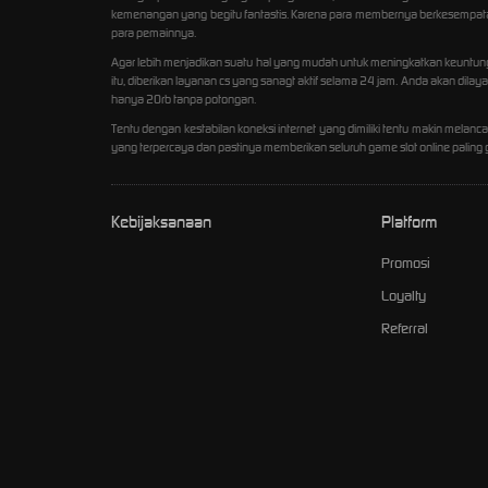
kemenangan yang begitu fantastis. Karena para membernya berkesempatan men
para pemainnya.
Agar lebih menjadikan suatu hal yang mudah untuk meningkatkan keuntunga
itu, diberikan layanan cs yang sanagt aktif selama 24 jam. Anda akan dilay
hanya 20rb tanpa potongan.
Tentu dengan kestabilan koneksi internet yang dimiliki tentu makin mel
yang terpercaya dan pastinya memberikan seluruh game slot online paling g
Kebijaksanaan
Platform
Promosi
Loyalty
Referral