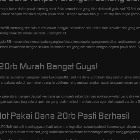
tanpa harus daftar pakai rekening bank. Satu kemudahan yang bisa dinikmati, yaitu slot PG Soft 
online dengan transaksi deposit pakai dana. Dengan minimal hanya 20rb saja dan tanpa poton
gslot88 memang semakin memuaskan. banyak permainan slot online dari provider slot yang resm
ing game slot online via dana Cukongslot88.
kongslot88 menawarkan kesempatan yang luar biasa. kesempatan yang menjadikan anda pemain ya
 merasa kewalahan dengan seluruh permainan slot yang dimainkan dengan deposit pakai dana.
a 20rb Murah Banget Guys!
otensi permainan yang luar biasa Cukongslot88. slot via dana 20rb bukti bagi seluruh sloter di 
 mengakses seluruh permainan yang terbukti memang menyenangkan sepanjang permainan yan
uk para sloter dengan deposit via dana yang murah sekali. Dengan aplikasi e-wallet yang dit
luar biasa bagi seluruh pemain yang telah menjadi member pada agen slot deposit via dana 20
ot Pakai Dana 20rb Pasti Berhasil
 PG Soft slot online paling gacor hadir untuk meningkatkan seluruh potensi kemenangan dalam 
ya di tiap putaran mesin slot yang dimainkan selalu meraih kemenangan dengan uang yang besar 