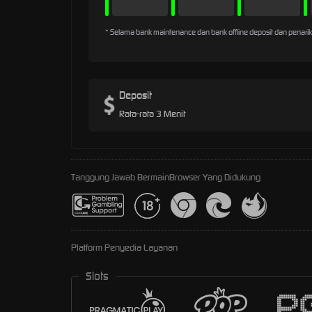
* Selama bank maintenance dan bank offline deposit dan penarik
Deposit
Rata-rata 3 Menit
Tanggung Jawab Bermain
Browser Yang Didukung
Platform Penyedia Layanan
Slots