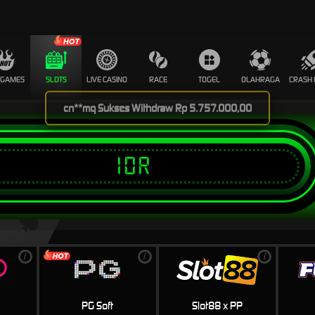
 GAMES
SLOTS
LIVE CASINO
RACE
TOGEL
OLAHRAGA
CRASH
cn**mq Sukses Withdraw Rp 5.757.000,00
IDR
i
i
i
a
PG Soft
Slot88 x PP