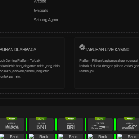
Arcade
E-Sports
Sabung Ayam
RUHAN OLAHRAGA
TARUHAN LIVE KASINO
ook Gaming Platform Terbaik
Platform Pilihan bagi perusahaan-perusa
kan lebih banyak game, odds yang lebih
terbaik di dunia, dengan pilihan variasi g
 dan menyediakan pilihan yang lebih
terbanyak
untuk pemain.