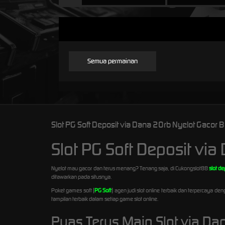
Semua permainan
Slot PG Soft Deposit via Dana 20rb Nyelot Gacor 
Slot PG Soft Deposit vi
Nyelot mau gacor dan terus menang? Tenang saja, di Cukongslot88
slot de
ditawarkan pada situsnya.
Poket games soft (
PG Soft
) agen judi slot online terbaik dan terpercaya 
tampilan terbaik dalam setiap game slot online.
Puas Terus Main Slot via D