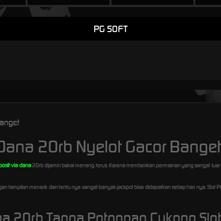
PG SOFT
Banget
a Dana 20rb Nyelot Gacor Bange
posit via dana
20rb dijamin bakal menang terus. Karena memberikan permainan yang sangat lua
dengan tampilan menarik dan tentu nya sangat banyak jackpot bisa didapatkan setiap hari nya. Sl
ana 20rb Tanpa Potongan Cukong Slot