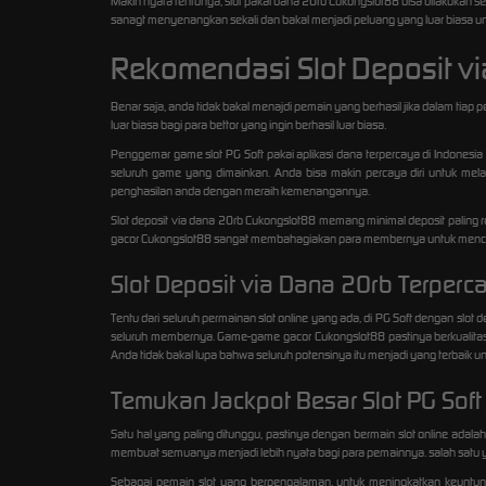
Makin nyata tentunya, slot pakai dana 20rb Cukongslot88 bisa dilakukan s
sanagt menyenangkan sekali dan bakal menjadi peluang yang luar biasa un
Rekomendasi Slot Deposit vi
Benar saja, anda tidak bakal menajdi pemain yang berhasil jika dalam ti
luar biasa bagi para bettor yang ingin berhasil luar biasa.
Penggemar game slot PG Soft pakai aplikasi dana terpercaya di Indonesia
seluruh game yang dimainkan. Anda bisa makin percaya diri untuk melak
penghasilan anda dengan meraih kemenangannya.
Slot deposit via dana 20rb Cukongslot88 memang minimal deposit paling
gacor Cukongslot88 sangat membahagiakan para membernya untuk mencap
Slot Deposit via Dana 20rb Terper
Tentu dari seluruh permainan slot online yang ada, di PG Soft dengan sl
seluruh membernya. Game-game gacor Cukongslot88 pastinya berkualitas 
Anda tidak bakal lupa bahwa seluruh potensinya itu menjadi yang terbaik
Temukan Jackpot Besar Slot PG Soft
Satu hal yang paling ditunggu, pastinya dengan bermain slot online ada
membuat semuanya menjadi lebih nyata bagi para pemainnya. salah satu ya
Sebagai pemain slot yang berpengalaman, untuk meningkatkan keuntung