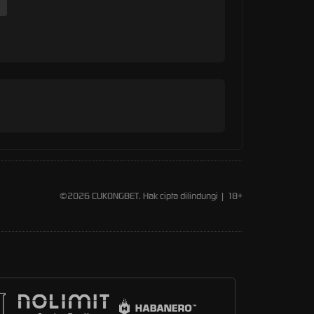
©2026 CUKONGBET. Hak cipta dilindungi | 18+