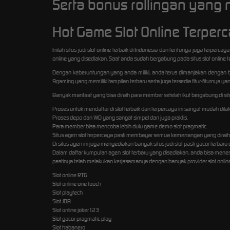
Serta bonus rollingan yang 
Hot Game Slot Online Terp
Inilah situs judi slot online terbaik di Indonesia dan tentunya juga terpe
online yang disediakan. Saat anda sudah bergabung pada situs slot onlin
Dengan keberuntungan yang anda miliki, anda terus dimanjakan dengan b
9gaming yang memiliki tampilan terbaru serta juga tersedia fitur-fiturnya ya
Banyak manfaat yang bisa diraih para member setelah ikut bergabung di situ
Proses untuk mendaftar di slot terbaik dan terpercaya ini sangat mudah dila
Proses depo dan WD yang sangat simpel dan juga praktis.
Para member bisa mencoba lebih dulu game demo slot pragmatic.
Situs agen slot terpercaya pasti membayar semua kemenangan yang diraih 
Di situs agen ini juga menyediakan banyak situs judi slot pasti gacor te
Dalam daftar kumpulan agen slot terbaru yang disediakan, anda bisa menemu
pastinya telah melakukan kerjasamanya dengan banyak provider slot online
Slot online RTG
Slot online one touch
Slot playtech
Slot JDB
Slot online joker123
Slot gacor pragmatic play
Slot habanero