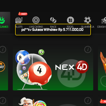
 GAMES
SLOTS
LIVE CASINO
RACE
TOGEL
OLAHRAGA
CRASH
mo**hd Sukses Withdraw Rp 7.577.000,00
i
i
i
i