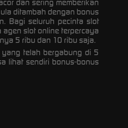
gacor dan sering memberikan
u pula ditambah dengan bonus
. Bagi seluruh pecinta slot
 agen slot online terpercaya
ya 5 ribu dan 10 ribu saja.
yang telah bergabung di 5
a lihat sendiri bonus-bonus