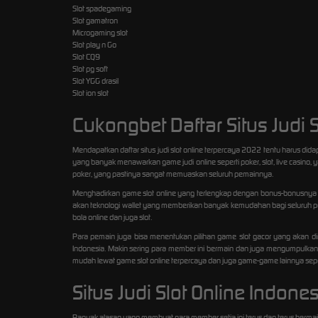
Slot spadegaming
Slot gamatron
Microgaming slot
Slot play n Go
Slot CQ9
Slot pg soft
Slot YGG drasil
Slot ion slot
Cukongbet Daftar Situs Judi 
Mendapatkan daftar situs judi slot online terpercaya 2022 tentu harus di
yang banyak menawarkan game judi online seperti poker, slot, live casino
poker, yang pastinya sangat memuaskan seluruh pemainnya.
Menghadirkan game slot online yang terlengkap dengan bonus-bonusnya y
akan teknologi wallet yang memberikan banyak kemudahan bagi seluruh pem
bola online dan juga slot.
Para pemain juga bisa menentukan pilihan game slot gacor yang akan dim
Indonesia. Makin sering para member ini bermain dan juga mengumpulkan
mudah lewat game slot online terpercaya dan juga game-game lainnya seper
Situs Judi Slot Online Indo
Banyak alasan yang membuat para member setia ini terus dan terus bermain 