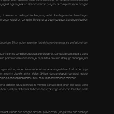
 juga di agennya terus dan senantiasa dilayani secara profesional dengan
g dimainkan ini pastinya bisa langsung melakukan layanan taruhan di agen
tunya, kelebihan yang dimiliki oleh situs agennya secara lengkap diberikan
dapatkan. 5 kumpulan agen slot terbaik benar-benar secara profesional dan
layani oleh cs yang bertugas secar profesional. Banyak tersedia game yang
nemukan permainan taruhan lainnya, seperti tembak ikan dan juga sabung ayam
n agen slot ini, anda bisa mendapatkan semuanya dalam 1 situs dan juga
inan ini bisa dimainkan dalam 24 jam dengan deposit uang asli melalui
a yang ingin gabung dan daftar untuk semua penawarannya tersebut.
a di dalam situs agennya ini memiliki banyak permainan slot gacor yang
s jackpot slot online terbesar dan terpercaya Indonesia. Pastikan anda
an untuk anda pilih dengan provider-provider slot yang terbaik dan pastinya