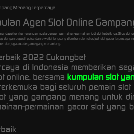
Gampang Menang Terpercaya
mpulan Agen Slot Online Gampa
endapatkan kemenangan nyata dengan permainan-permainan judi slot terbaiknya. Situs slot onli
dengan deposit pulsa dan e-wallet langsung diberikan oleh situs judi slot gacor terpercaya I
, poker, dan juga arcade game yang menantang.
e Terbaik 2022 Cukongbet
percaya di Indonesia memberikan seg
ot online. bersama
kumpulan slot yan
rkemuka bagi seluruh pemain slot g
t yang gampang menang untuk dimai
ainan-permainan gacor slot yang b
rbaik