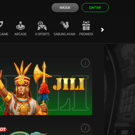
MASUK
DAFTAR
 GAME
ARCADE
E-SPORTS
SABUNG AYAM
PROMOSI
i
i