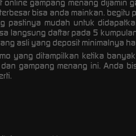
slot online gampang menang dijamin 
 terbesar bisa anda mainkan. begit
ng pastinya mudah untuk didapatkan
bisa langsung daftar pada 5 kumpulan
ng asli yang deposit minimalnya han
o yang ditampilkan ketika banyak 
 dan gampang menang ini. Anda bis
rti.