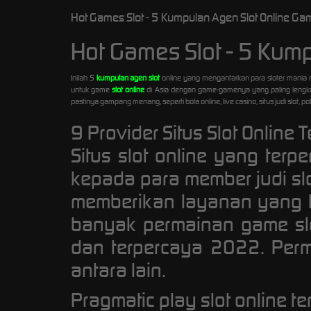
Hot Games Slot - 5 Kumpulan Agen Slot Online 
Hot Games Slot - 5 Ku
Inilah 5
kumpulan agen slot
online yang mengantarkan para sloter mania m
untuk game
slot online
di Asia dengan game-gamenya yang paling lengkap 
pastinya gampang menang, seperti bola online, live casino, situs judi slot
9 Provider Situs Slot Onlin
Situs slot online yang ter
kepada para member judi sl
memberikan layanan yang te
banyak permainan game slo
dan terpercaya 2022. Perm
antara lain.
Pragmatic play slot online te