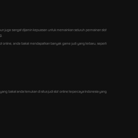
ber pun juga sangat dijamin kepuasan untuk memainkan seluruh permainan slot
g.
 online, anda bakal mendapatkan banyak game judi yang terbaru, seperti
ang bakal anda temukan di situs judi slot online terpercaya Indonesia yang