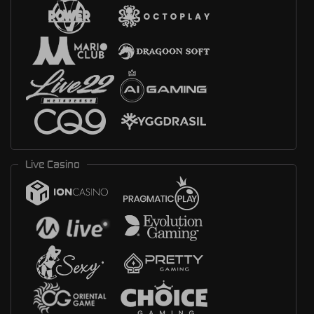
Live Casino