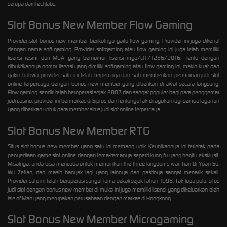
serupa dari Itechlabs.
Slot Bonus New Member Flow Gaming
Provider slot bonus new member berikutnya yaitu flow gaming. Provider ini juga dikenal
dengan nama soft gaming. Provider softgaming atau flow gaming ini juga telah memiliki
lisensi resmi dari MGA yang bernomor lisensi mga/cl1/1256/2016. Tentu dengan
dibuktikannya nomor lisensi yang dimiliki softgaming atau flow gaming ini, makin kuat dan
yakin bahwa provider satu ini telah terpercaya dan sah memberikan permainan judi slot
online terpercaya dengan bonus new member yang diberikan di awal secara langsung.
Flow gaming sendiri telah beroperasi sejak 2007 dan sangat populer bagi para penggemar
judi casino. provider ini bermarkas di Siprus dan tentunya tak diragukan lagi semua layanan
yang diberikan untuk para member situs judi slot online terpercaya.
Slot Bonus New Member RTG
Situs slot bonus new member yang satu ini memang unik. Keunikannya ini terletak pada
penyediaan game slot online dengan tema-temanya seperti kung fu yang begitu eksklusif.
Misalnya, anda bisa mencoba untuk memainkan the three kingdoms war, Tian Di Yuan Su,
Wu Zetian, dan masih banyak lagi yang lainnya dan pastinya sangat menarik sekali.
Provider satu ini telah beroperasi sangat lama sekali sejak tahun 1998. Tak lupa pula, situs
judi slot dengan bonus new member di muka ini juga memiliki lisensi yang dikeluarkan oleh
isle of Man yang merupakan perusahaan dengan markas di Hongkong.
Slot Bonus New Member Microgaming