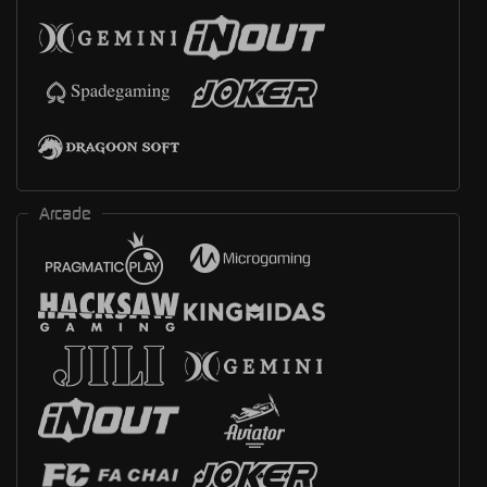
Arcade