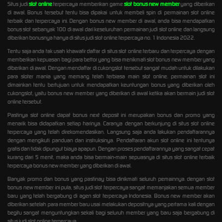
Situs judi
slot online
terpercaya memberikan game
slot bonus new member
yang diberikan
di awal. Bonus tersebut tentu bisa dipakai untuk membeli spin di permainan slot online
terbaik dan terpercaya ini. Dengan bonus new member di awal, anda bisa mendapatkan
bonus slot sebanyak 100 di awal dari keseluruhan permainan judi slot online dan langsung
diberikan bonusnya hanya di situs judi slot online terpercaya no. 1 Indonesia 2022.
Tentu saja anda tak usah khawatir daftar di situs slot online terbaru dan terpercaya dengan
memberikan kepuasan bagi para bettor yang bisa menikmati slot bonus new member yang
diberikan di awal. Dengan mendaftar di cukongslot tersebut sangat mudah untuk dilakukan
para sloter mania yang memang telah terbiasa main slot online. permainan slot ini
dimainkan tentu bertujuan untuk mendapatkan keuntungan bonus yang diberikan oleh
cukongslot, yaitu bonus new member yang diberikan di awal ketika akan bermain judi slot
online tersebut.
Pastinya slot online dapat bonus next deposit ini merupakan bonus dan promo yang
menarik bisa didapatkan setiap harinya. Caranya dengan berkunjung di situs slot online
terpercaya yang telah direkomendasikan. Langsung saja anda lakukan pendaftarannya
dengan mengikuti panduan dan instruksinya. Pendaftaran akun slot online ini tentunya
gratis dan tidak dipungut biaya apapun. Dengan proses pendaftarannya yang sangat cepat
kurang dari 5 menit, maka anda bisa bermain-main sepuasnya di situs slot online terbaik
terpercaya bonus new member yang diberikan di awal.
Banyak promo dan bonus yang pastinay bisa dinikmati seluruh pemainnya. dengan slot
bonus new member ini pula, situs judi slot terpercaya sangat memanjakan semua member
baru yang telah bergabung di agen slot terpercaya Indonesia. Bonus new member akan
diberikan setelah para member baru usai melakukan depositnya yang pertama kali dengan
begitu sangat menguntungkan sekali bagi seluruh member yang baru saja bergabung di
situs judi slot online terpercaya.