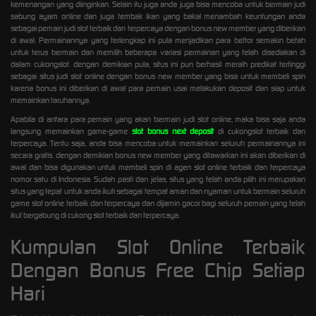
kemenangan yang diinginkan. Selain itu juga anda juga bisa mencoba untuk bermain judi
sabung ayam online dan juga tembak ikan yang bakal menambah keuntungan anda
sebagai pemain judi slot terbaik dan terpercaya dengan bonus new member yang diberikan
di awal. Permainannya yang terlengkap ini pula menjadikan para bettor semakin betah
untuk terus bermain dan memilih beberapa variasi permainan yang telah disediakan di
dalam cukongslot. dengan demikian pula, situs ini pun berhasil meraih predikat tertinggi
sebagai situs judi slot online dengan bonus new member yang bisa untuk membeli spin
karena bonus ini diberikan di awal para pemain usai melakukan deposit dan siap untuk
memainkan taruhannya.
Apabila di antara para pemain yang akan bermain judi slot online, maka bisa saja anda
langsung memainkan game-game
slot bonus next deposit
di cukongslot terbaik dan
terpercaya. Tentu saja, anda bisa mencoba untuk memainkan seluruh permainannya ini
secara gratis. dengan demikian bonus new member yang ditawarkan ini akan diberikan di
awal dan bisa digunakan untuk membeli spin di agen slot online terbaik dan terpercaya
nomor satu di Indonesia. Sudah pasti dan jelas, situs yang telah anda pilih ini merupakan
situs yang tepat untuk anda ikuti sebagai tempat aman dan nyaman untuk bermain seluruh
game slot online terbaik dan terpercaya dan dijamin gacor bagi seluruh pemain yang telah
ikut bergabung di cukong slot terbaik dan terpercaya.
Kumpulan Slot Online Terbaik
Dengan Bonus Free Chip Setiap
Hari