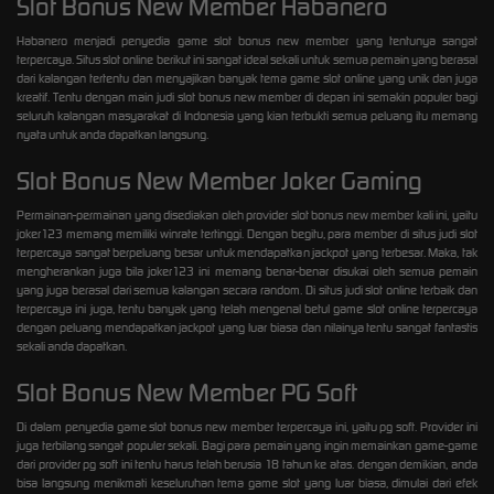
Slot Bonus New Member Habanero
Habanero menjadi penyedia game slot bonus new member yang tentunya sangat
terpercaya. Situs slot online berikut ini sangat ideal sekali untuk semua pemain yang berasal
dari kalangan tertentu dan menyajikan banyak tema game slot online yang unik dan juga
kreatif. Tentu dengan main judi slot bonus new member di depan ini semakin populer bagi
seluruh kalangan masyarakat di Indonesia yang kian terbukti semua peluang itu memang
nyata untuk anda dapatkan langsung.
Slot Bonus New Member Joker Gaming
Permainan-permainan yang disediakan oleh provider slot bonus new member kali ini, yaitu
joker123 memang memiliki winrate tertinggi. Dengan begitu, para member di situs judi slot
terpercaya sangat berpeluang besar untuk mendapatkan jackpot yang terbesar. Maka, tak
mengherankan juga bila joker123 ini memang benar-benar disukai oleh semua pemain
yang juga berasal dari semua kalangan secara random. Di situs judi slot online terbaik dan
terpercaya ini juga, tentu banyak yang telah mengenal betul game slot online terpercaya
dengan peluang mendapatkan jackpot yang luar biasa dan nilainya tentu sangat fantastis
sekali anda dapatkan.
Slot Bonus New Member PG Soft
Di dalam penyedia game slot bonus new member terpercaya ini, yaitu pg soft. Provider ini
juga terbilang sangat populer sekali. Bagi para pemain yang ingin memainkan game-game
dari provider pg soft ini tentu harus telah berusia 18 tahun ke atas. dengan demikian, anda
bisa langsung menikmati keseluruhan tema game slot yang luar biasa, dimulai dari efek