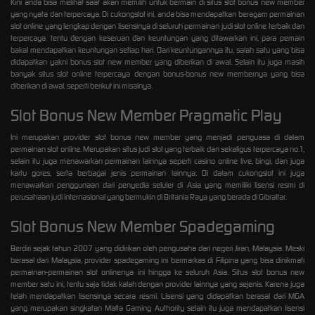
Kini anda bisa melihat saat akan memilih untuk bermain di situs slot bonus new member
yang nyata dan terpercaya. Di cukongslot ini, anda bisa mendapatkan beragam permainan
slot online yang lengkap dengan lisensinya di seluruh permainan judi slot online terbaik dan
terpercaya. tentu dengan keseruan dan keuntungan yang ditawarkan ini, para pemain
bakal mendapatkan keuntungan setiap hari. Dari keuntungannya itu, salah satu yang bisa
didapatkan yakni bonus slot new member yang diberikan di awal. Selain itu juga masih
banyak situs slot online terpercaya dengan bonus-bonus new membernya yang bisa
diberikan di awal, seperti berikut ini misalnya.
Slot Bonus New Member Pragmatic Play
Ini merupakan provider slot bonus new member yang menjadi penguasa di dalam
permainan slot online. Merupakan situs judi slot yang terbaik dan sekaligus terpercaya no.1,
selain itu juga menawarkan permainan lainnya seperti casino online live, bingi, dan juga
kartu gores, serta berbagai jenis permainan lainnya. Di dalam cukongslot ini juga
menawarkan penggunaan dari penyedia seluler di Asia yang memiliki lisensi resmi di
perusahaan judi internasional yang bermukin di Britania Raya yang berada di Gibraltar.
Slot Bonus New Member Spadegaming
Berdiri sejak tahun 2007 yang didirikan oleh pengusaha dari negeri Jiran, Malaysia. Meski
berasal dari Malaysia, provider spadegaming ini bermarkas di Filipina yang bisa dinikmati
permainan-permainan slot onlinenya ini hingga ke seluruh Asia. Situs slot bonus new
member satu ini, tentu saja tidak kalah dengan provider lainnya yang sejenis. Karena juga
telah mendapatkan lisensinya secara resmi. Lisensi yang didapatkan berasal dari MGA
yang merupakan singkatan Malta Gaming Authority selain itu juga mendapatkan lisensi