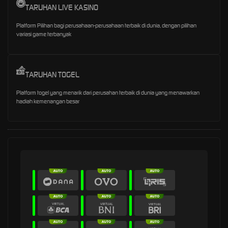
TARUHAN LIVE KASINO
Platform Pilihan bagi perusahaan-perusahaan terbaik di dunia, dengan pilihan
variasi game terbanyak
TARUHAN TOGEL
Platform togel yang menarik dari perusahan terbaik di dunia yang menawarkan
hadiah kemenangan besar