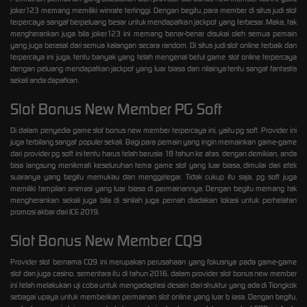
joker123 memang memiliki winrate tertinggi. Dengan begitu, para member di situs judi slot
terpercaya sangat berpeluang besar untuk mendapatkan jackpot yang terbesar. Maka, tak
mengherankan juga bila joker123 ini memang benar-benar disukai oleh semua pemain
yang juga berasal dari semua kalangan secara random. Di situs judi slot online terbaik dan
terpercaya ini juga, tentu banyak yang telah mengenal betul game slot online terpercaya
dengan peluang mendapatkan jackpot yang luar biasa dan nilainya tentu sangat fantastis
sekali anda dapatkan.
Slot Bonus New Member PG Soft
Di dalam penyedia game slot bonus new member terpercaya ini, yaitu pg soft. Provider ini
juga terbilang sangat populer sekali. Bagi para pemain yang ingin memainkan game-game
dari provider pg soft ini tentu harus telah berusia 18 tahun ke atas. dengan demikian, anda
bisa langsung menikmati keseluruhan tema game slot yang luar biasa, dimulai dari efek
suaranya yang begitu memukau dan menggelegar. Tidak cukup itu saja, pg soft juga
memiliki tampilan animasi yang luar biasa di permainannya. Dengan begitu memang tak
mengherankan sekali juga bila di sinilah juga pernah diadakan lokasi untuk perhelatan
promosi akbar dari ICE 2019.
Slot Bonus New Member CQ9
Provider slot bernama CQ9 ini merupakan perusahaan yang fokusnya pada game-game
slot dan juga casino. sementara itu di tahun 2016, dalam provider slot bonus new member
ini telah melakukan uji coba untuk mengadaptasi desain dari struktur yang ada di Tiongkok
sebagai upaya untuk memberikan permainan slot online yang luar b iasa. Dengan begitu,