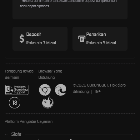
* Selama bank maintenance dan bank offline deposit dan penarikan
tidak dapat diproses
Deposit
Penarikan
Rata-rata 3 Menit
Rata-rata 5 Menit
Tanggung Jawab
Browser Yang
Bermain
Didukung
©2026 CUKONGBET. Hak cipta
dilindungi | 18+
Platform Penyedia Layanan
Slots