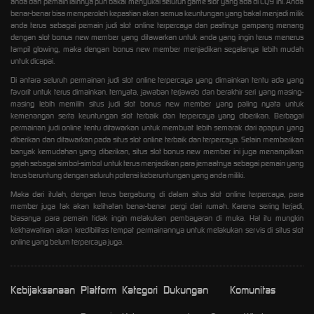
anda dan pemain lainnya pun bakal menyukai seluruh game slot yang ada di CQ9 ini. Anda
benar-benar bisa memperoleh kepastian akan semua keuntungan yang bakal menjadi milik
anda terus sebagai pemain judi slot online terpercaya dan pastinya gampang menang
dengan slot bonus new member yang ditawarkan untuk anda yang ingin terus menerus
tampil glowing, maka dengan bonus new member menjadikan segalanya lebih mudah
untuk dicapai.
Di antara seluruh permainan judi slot online terpercaya yang dimainkan tentu ada yang
favorit untuk terus dimainkan. ternyata, jawaban terjawab dan berakhir seri yang masing-
masing lebih memilih situs judi slot bonus new member yang paling nyata untuk
kemenangan serta keuntungan slot terbaik dan terpercaya yang diberikan. Berbagai
permainan judi online tentu ditawarkan untuk membuat lebih semarak dari apapun yang
diberikan dan ditawarkan pada situs slot online terbaik dan terpercaya. Selain memberikan
banyak kemudahan yang diberikan, situs slot bonus new member ini juga menampilkan
gajah sebagai simbol-simbol untuk terus menjadikan para jemaatnya sebagai pemain yang
terus beruntung dengan seluruh potensi keberuntungan yang anda miliki.
Maka dari itulah, dengan terus bergabung di dalam situs slot online terpercaya, para
member juga tak akan kelihatan benar-benar pergi dari rumah. Karena sering terjadi,
biasanya para pemain tidak ingin melakukan pembayaran di muka. Hal itu mungkin
kekhawatiran akan kredibilitas tempat permainannya untuk melakukan servis di situs slot
online yang belum terpercaya juga.
Kebijaksanaan
Platform
Kategori
Dukungan
Komunitas