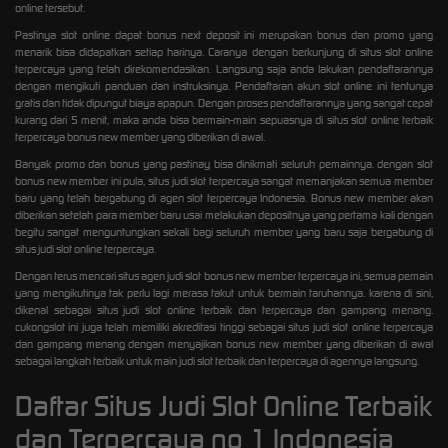
online tersebut.
Pastinya slot online dapat bonus next deposit ini merupakan bonus dan promo yang
menarik bisa didapatkan setiap harinya. Caranya dengan berkunjung di situs slot online
terpercaya yang telah direkomendasikan. Langsung saja anda lakukan pendaftarannya
dengan mengikuti panduan dan instruksinya. Pendaftaran akun slot online ini tentunya
gratis dan tidak dipungut biaya apapun. Dengan proses pendaftarannya yang sangat cepat
kurang dari 5 menit, maka anda bisa bermain-main sepuasnya di situs slot online terbaik
terpercaya bonus new member yang diberikan di awal.
Banyak promo dan bonus yang pastinay bisa dinikmati seluruh pemainnya. dengan slot
bonus new member ini pula, situs judi slot terpercaya sangat memanjakan semua member
baru yang telah bergabung di agen slot terpercaya Indonesia. Bonus new member akan
diberikan setelah para member baru usai melakukan depositnya yang pertama kali dengan
begitu sangat menguntungkan sekali bagi seluruh member yang baru saja bergabung di
situs judi slot online terpercaya.
Dengan terus mencari situs agen judi slot bonus new member terpercaya ini, semua pemain
yang mengikutinya tak perlu lagi merasa takut untuk bermain taruhannya. karena di sini,
dikenal sebagai situs judi slot online terbaik dan terpercaya dan gampang menang.
cukongslot ini juga telah memiliki akreditasi tinggi sebagai situs judi slot online terpercaya
dan gampang menang dengan menyajikan bonus new member yang diberikan di awal
sebagai langkah terbaik untuk main judi slot terbaik dan terpercaya di agennya langsung.
Daftar Situs Judi Slot Online Terbaik
dan Terpercaya no 1 Indonesia