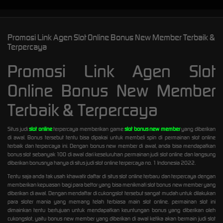
Promosi Link Agen Slot Online Bonus New Member Terbaik &
Terpercaya
Promosi Link Agen Slot
Online Bonus New Member
Terbaik & Terpercaya
Situs judi
slot online
terpercaya memberikan game
slot bonus new member
yang diberikan
di awal. Bonus tersebut tentu bisa dipakai untuk membeli spin di permainan slot online
terbaik dan terpercaya ini. Dengan bonus new member di awal, anda bisa mendapatkan
bonus slot sebanyak 100 di awal dari keseluruhan permainan judi slot online dan langsung
diberikan bonusnya hanya di situs judi slot online terpercaya no. 1 Indonesia 2022.
Tentu saja anda tak usah khawatir daftar di situs slot online terbaru dan terpercaya dengan
memberikan kepuasan bagi para bettor yang bisa menikmati slot bonus new member yang
diberikan di awal. Dengan mendaftar di cukongslot tersebut sangat mudah untuk dilakukan
para sloter mania yang memang telah terbiasa main slot online. permainan slot ini
dimainkan tentu bertujuan untuk mendapatkan keuntungan bonus yang diberikan oleh
cukongslot, yaitu bonus new member yang diberikan di awal ketika akan bermain judi slot